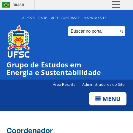
BRASIL
Simplifique!
ACESSIBILIDADE
ALTO CONTRASTE
MAPA DO SITE
Comunica BR
Participe
Acesso à informação
Legislação
Grupo de Estudos em
Canais
Energia e Sustentabilidade
Área Restrita
Administradores do Site
MENU
Coordenador