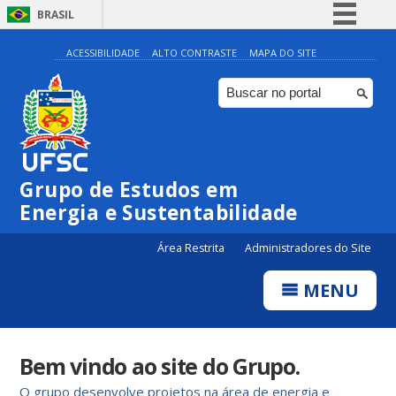
BRASIL
Simplifique!
ACESSIBILIDADE
ALTO CONTRASTE
MAPA DO SITE
Comunica BR
Participe
Acesso à informação
Legislação
Grupo de Estudos em
Canais
Energia e Sustentabilidade
Área Restrita
Administradores do Site
MENU
Bem vindo ao site do Grupo.
O grupo desenvolve projetos na área de energia e