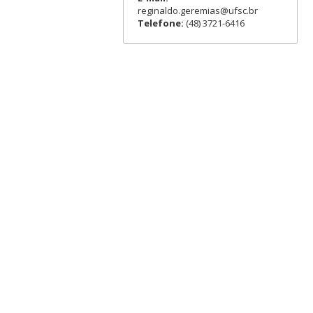
reginaldo.geremias@ufsc.br
Telefone:
(48) 3721-6416