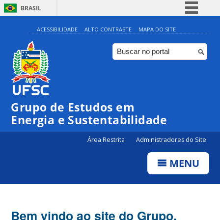
BRASIL
Simplifique!
ACESSIBILIDADE
ALTO CONTRASTE
MAPA DO SITE
Comunica BR
Participe
Acesso à informação
Legislação
Grupo de Estudos em
Canais
Energia e Sustentabilidade
Área Restrita
Administradores do Site
MENU
Bem vindo ao site do Grupo.